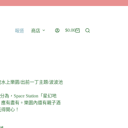
$
0.00
報道
商店
水上樂園/出前一丁主題/波波池
為，Space Station「星幻地
，應有盡有。樂園內還有親子酒
玩得開心！