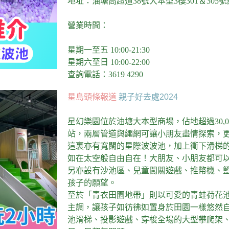
地址：油塘高超道38號大本型3樓301＆305號
營業時間：
星期一至五 10:00-21:30
星期六至日 10:00-22:00
查詢電話：3619 4290
星島頭條報道
親子好去處2024
星幻樂園位於油塘大本型商場，佔地超過30,
站，兩層管道與繩網可讓小朋友盡情探索，
這裏亦有寬闊的星際波波池，加上衝下滑梯
如在太空般自由自在！大朋友、小朋友都可
另亦設有沙池區、兒童闖關遊戲、推幣機、
孩子的願望。
至於「青衣田園地帶」則以可愛的青蛙荷花
主調，讓孩子如彷彿如置身於田園一樣悠然
池滑梯、投影遊戲、穿梭全場的大型攀爬架